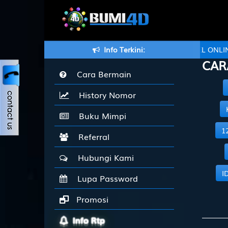
SELAMAT DATANG DI BUMI4D.COM |AGEN TOGEL ONLINE TER
Info Terkini:
CAR
Cara Bermain
+6287819017283
History Nomor
bumi4d
Buku Mimpi
bumi4dofficial2
1
Referral
Hubungi Kami
I
Lupa Password
Promosi
Info Rtp