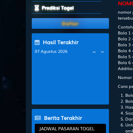
NOM
Prediksi Togel
nomor p
tersebu
Daftar
Contoh
Bola 1 
Bola 2 
Hasil Terakhir
Bola 3 
Bola 4 
07 Agustus 2026
Bola 5 
OREGON06
9
7
2
3
Bola 6 
Additi
CALIFORNIA
8
3
7
1
Nomor
DOMINICA
9
2
4
2
Cara p
FLORIDAEVA
0
9
4
1
Bol
Bol
Has
Sis
Berita Terakhir
Dar
Unt
JADWAL PASARAN TOGEL
amb