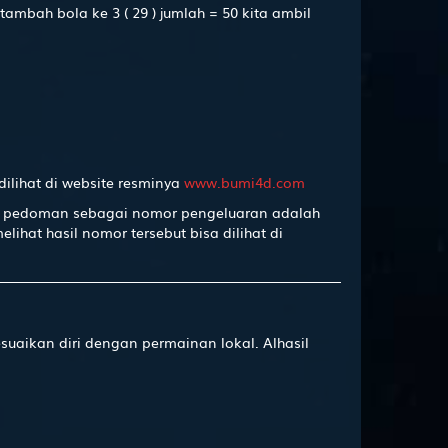
ambah bola ke 3 ( 29 ) jumlah = 50 kita ambil
dilihat di website resminya
www.bumi4d.com
il pedoman sebagai nomor pengeluaran adalah
ihat hasil nomor tersebut bisa dilihat di
uaikan diri dengan permainan lokal. Alhasil