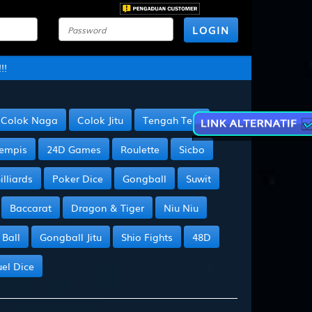
LOGIN
Colok Naga
Colok Jitu
Tengah Tepi
empis
24D Games
Roulette
Sicbo
linkr.bio/bumi4d
linklist.bio/bumi4d_
illiards
Poker Dice
Gongball
Suwit
Baccarat
Dragon & Tiger
Niu Niu
 Ball
Gongball Jitu
Shio Fights
48D
el Dice