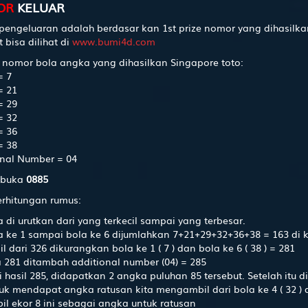
OR
KELUAR
engeluaran adalah berdasar kan 1st prize nomor yang dihasilka
t bisa dilihat di
www.bumi4d.com
 nomor bola angka yang dihasilkan Singapore toto:
= 7
= 21
= 29
= 32
= 36
= 38
onal Number = 04
 buka
0885
erhitungan rumus:
a di urutkan dari yang terkecil sampai yang terbesar.
a ke 1 sampai bola ke 6 dijumlahkan 7+21+29+32+36+38 = 163 di k
il dari 326 dikurangkan bola ke 1 ( 7 ) dan bola ke 6 ( 38 ) = 281
a 281 ditambah additional number (04) = 285
i hasil 285, didapatkan 2 angka puluhan 85 tersebut. Setelah itu 
uk mendapat angka ratusan kita mengambil dari bola ke 4 ( 32 ) di
il ekor 8 ini sebagai angka untuk ratusan