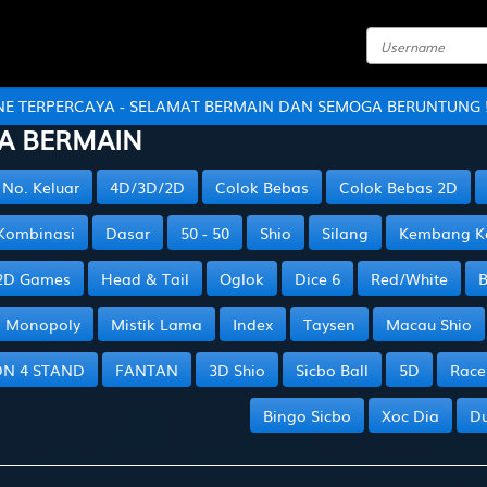
PERCAYA - SELAMAT BERMAIN DAN SEMOGA BERUNTUNG !!!
A
BERMAIN
No. Keluar
4D/3D/2D
Colok Bebas
Colok Bebas 2D
Kombinasi
Dasar
50 - 50
Shio
Silang
Kembang K
2D Games
Head & Tail
Oglok
Dice 6
Red/White
B
Monopoly
Mistik Lama
Index
Taysen
Macau Shio
DN 4 STAND
FANTAN
3D Shio
Sicbo Ball
5D
Race
Bingo Sicbo
Xoc Dia
Du